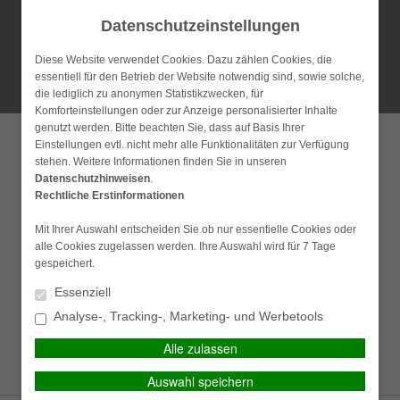
Datenschutzeinstellungen
Diese Website verwendet Cookies. Dazu zählen Cookies, die
essentiell für den Betrieb der Website notwendig sind, sowie solche,
die lediglich zu anonymen Statistikzwecken, für
Anfahrt
Datenschutz
Impressum
Kontakt
Komforteinstellungen oder zur Anzeige personalisierter Inhalte
genutzt werden. Bitte beachten Sie, dass auf Basis Ihrer
PERSÖNLICHE BERATUNG GEWÜNSCHT?
Einstellungen evtl. nicht mehr alle Funktionalitäten zur Verfügung
stehen. Weitere Informationen finden Sie in unseren
Ich wünsche eine
Ich verzichte auf eine
Datenschutzhinweisen
.
MAIN MENU
Rechtliche Erstinformationen
persönliche Beratung und
persönliche Beratung und
möchte Kontakt mit einem
möchte mit dem Besuch der
Mit Ihrer Auswahl entscheiden Sie ob nur essentielle Cookies oder
Berater aufnehmen.
Seite fortfahren.
alle Cookies zugelassen werden. Ihre Auswahl wird für 7 Tage
Anfahrtsplan / Routenplaner
gespeichert.
Ich habe die
BERATEN LASSEN
Essenziell
Erstinformation (PDF)
Auf dem schnellsten Weg zur unabhängigen Beratung.
gelesen und gespeichert
Analyse-, Tracking-, Marketing- und Werbetools
Parkplätze finden Sie ausreichend vor unserem Büro. Wir
wünschen Ihnen eine angenehme und entspannte Fahrt zu uns.
Alle zulassen
FORTSETZEN
Auswahl speichern